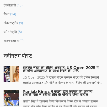
टेक्नोलॉजी
(15)
शिक्षा
(14)
अंतरराष्ट्रीय
(9)
धर्म संस्कृति
(8)
लाइफस्टाइल
(4)
नवीनतम पोस्ट
ब्रूक्स नेडर की डेटिंग अफवाहें: US Open 2025 में
कार्लोस अल्काराज़ के साथ रिश्ते की पुष्टि
US Open 2025 के दौरान मॉडल ब्रूक्स नेडर को टेनिस सितारों
कार्लोस अल्काराज़ और जैनिक सिन्नर के साथ डेटिंग की अफवाहों के
केंद्र में देखा गया। छोटी बहन ग्रेस एन्न ने न्यू यॉर्क फैशन वीक में सीधे
Punjab Kings में बदली टीम कल्चर की कहानी,
कहा कि अफवाहें सच्ची हैं, जिससे चर्चा और तेज़ हो गई। दोनों बहनों ने
शशांक सिंह ने बताया टीम के परिवार जैसा माहौल
‘Watch What Happens Live’ में इस मुद्दे पर खुलकर बात की।
शशांक सिंह ने खुलासा किया कि पंजाब किंग्स टीम में कप्तान श्रेयस
अल्काराज़ ने अभी तक कोई जवाब नहीं दिया, जबकि अफवाहें मनोरंजन
अय्यर और कोच रिकी पोंटिंग ने हर खिलाड़ी और स्टाफ को बराबर