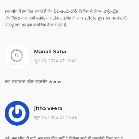
इस जीत में हम देख सकते हैं कि ‘పిక్‑అండ్‑రోల్’ डिफेंस से लेकर ‘ఫాస్ట్‑బ్రేక’
ऑफెనस तक, सभी एलेमेंट्स सटीक टाईमिंग के साथ इंटीग्रेट हुए। यह बास्केटबॉल
सिट्यूएशन का एक क्लासिक केस स्टडी है।
Manali Saha
जून 15, 2024 AT 18:41
क्या ज़बरदस्त जीत! बेहतरीन!🔥🔥🔥
jitha veera
जून 15, 2024 AT 18:46
अरे, बस जीत ही नहीं, सब कुछ ठीक नहीं है-डिफेंस अभी भी कमजोरी दिखा रहा है,