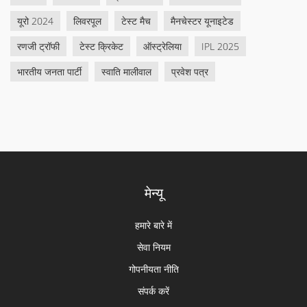
यूरो 2024
लिवरपूल
टेस्ट मैच
मैनचेस्टर यूनाइटेड
रणजी ट्रॉफी
टेस्ट क्रिकेट
ऑस्ट्रेलिया
IPL 2025
भारतीय जनता पार्टी
स्वाति मालीवाल
प्रवेश पत्र
मेन्यू
हमारे बारे में
सेवा नियम
गोपनीयता नीति
संपर्क करें