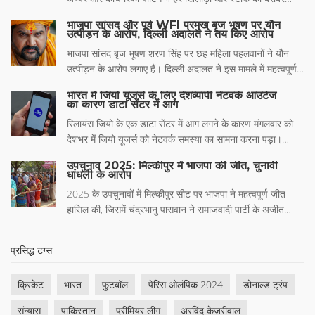
और खेल दोनों जगत में चर्चा बनी हुई हैं।
सम्मान देने का माहौल बनाया। इसी वजह से टीम ने IPL 2025 में
भाजपा सांसद और पूर्व WFI प्रमुख बृज भूषण पर यौन
शानदार प्रदर्शन करके प्लेऑफ में जगह बनाई और टॉप-2 में रही।
उत्पीड़न के आरोप, दिल्ली अदालत ने तय किए आरोप
भाजपा सांसद बृज भूषण शरण सिंह पर छह महिला पहलवानों ने यौन
उत्पीड़न के आरोप लगाए हैं। दिल्ली अदालत ने इस मामले में महत्वपूर्ण
सामग्री होने की पुष्टि की है और सिंह व विनोद तोमर पर आरोप तय किए
भारत में जियो यूजर्स के लिए देशव्यापी नेटवर्क आउटेज
हैं। तोमार को एक पीड़िता से संबंधित आपराधिक धमकी के आरोप में
का कारण डाटा सेंटर में आग
आरोपित किया गया है।
रिलायंस जियो के एक डाटा सेंटर में आग लगने के कारण मंगलवार को
देशभर में जियो यूजर्स को नेटवर्क समस्या का सामना करना पड़ा।
डाउनडिटेक्टर.कॉम पर 10,000 से अधिक यूजर्स ने आउटेज की
उपचुनाव 2025: मिल्कीपुर में भाजपा की जीत, चुनावी
सूचना दी। आग को नियंत्रित कर लिया गया है और सर्वर जल्द ही फिर
धांधली के आरोप
से शुरू होने की उम्मीद है।
2025 के उपचुनावों में मिल्कीपुर सीट पर भाजपा ने महत्वपूर्ण जीत
हासिल की, जिसमें चंद्रभानु पासवान ने समाजवादी पार्टी के अजीत
प्रसाद को 28,679 वोटों से हराया। समाजवादी पार्टी प्रमुख अखिलेश
यादव ने भाजपा पर चुनावी धांधली का आरोप लगाया, जिसे भाजपा ने
प्रसिद्ध टग्स
खारिज किया। मिल्कीपुर में मतदाता प्रतिशत 65% रहा।
क्रिकेट
भारत
फुटबॉल
पेरिस ओलंपिक 2024
डोनाल्ड ट्रंप
संन्यास
पाकिस्तान
प्रीमियर लीग
अरविंद केजरीवाल