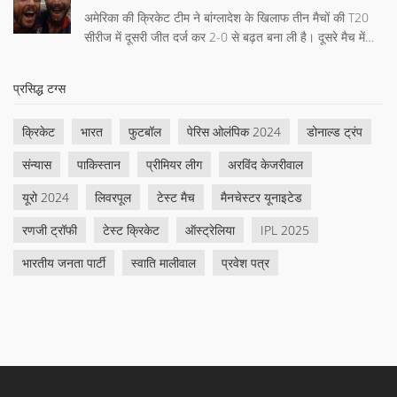
अमेरिका की क्रिकेट टीम ने बांग्लादेश के खिलाफ तीन मैचों की T20
सीरीज में दूसरी जीत दर्ज कर 2-0 से बढ़त बना ली है। दूसरे मैच में
अमेरिका ने पहले बल्लेबाजी करते हुए 144 रन बनाए और बांग्लादेशी
टीम को 138 रन पर आउट कर दिया। पाकिस्तानी मूल के अमेरिकी
प्रसिद्ध टग्स
गेंदबाज अली खान ने शानदार प्रदर्शन किया और मात्र 2 रन देकर 3
विकेट लिए।
क्रिकेट
भारत
फुटबॉल
पेरिस ओलंपिक 2024
डोनाल्ड ट्रंप
संन्यास
पाकिस्तान
प्रीमियर लीग
अरविंद केजरीवाल
यूरो 2024
लिवरपूल
टेस्ट मैच
मैनचेस्टर यूनाइटेड
रणजी ट्रॉफी
टेस्ट क्रिकेट
ऑस्ट्रेलिया
IPL 2025
भारतीय जनता पार्टी
स्वाति मालीवाल
प्रवेश पत्र