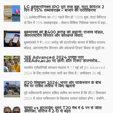
LG इलेक्ट्रॉनिक्स IPO पूरी तरह बुक, ताटा कैपिटल 2
दिन में 75% सब्सक्राइब – बाजार की प्रतिक्रिया
LG इलेक्ट्रॉनिक्स का IPO पहले दिन ही 100% बुक, ताटा कैपिटल
दो दिन में 75% सब्सक्राइब—सेक्टर‑विशिष्ट निवेशक भावना में बड़ा
अंतर।
बुकमायशो की ₹1,400 करोड़ की कहानी: राजस्व मॉडल,
अंतरराष्ट्रीय विस्तार और कोल्डप्ले विवाद
बुकमायशो ने ₹1,400 करोड़ की एंटरटेनमेंट बाजार में विविध राजस्व
मॉडल, अंतरराष्ट्रीय विस्तार और कोल्डप्ले टिकट विवाद से जुड़ी ताज़ा
घटनाओं को उजागर किया।
JEE Advanced 2024 प्रवेश पत्र
JEEAdv.ac.in पर जारी; हॉल टिकट डाउनलोड
करने का सीधा लिंक देखें
भारतीय प्रौद्योगिकी संस्थान मद्रास ने 17 मई को JEE Advanced
2024 के लिए प्रवेश पत्र जारी कर दिया है। उम्मीदवार 26 मई,
2024 को सुबह 10 बजे से दोपहर 2:30 बजे तक आधिकारिक
टी20 विश्वकप 2024: भारत और पाकिस्तान के बीच
वेबसाइट jeeadv.ac.in से अपना प्रवेश पत्र डाउनलोड कर सकते
मैच पर राशिद लतीफ ने किए खुलासे
हैं।
पूर्व पाकिस्तानी कप्तान राशिद लतीफ का मानना ​​है कि टी20 विश्वकप
2024 में भारत पाकिस्तान के खिलाफ प्रबल दावेदार होगा। उन्होंने
भारत के स्पिनरों की तारीफ की और पाकिस्तानी टीम की तैयारियों पर
यूएसए vs बांग्लादेश: दूसरे T20 मैच में 6 रन से जीता
चिंता जताई।
अमेरिका, सीरीज में 2-0 से बढ़त