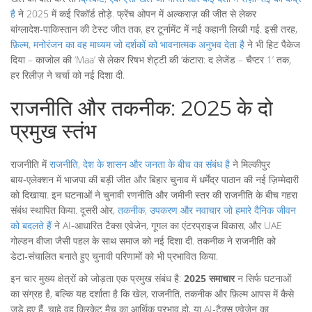
है
ने 2025 में कई रिकॉर्ड तोड़े. फ्रेंच ओपन में अल्कराज़ की जीत से लेकर
बांग्लादेश‑पाकिस्तान की टेस्ट जीत तक, हर टूर्नामेंट में नई कहानी लिखी गई. इसी तरह,
फ़िल्म
,
मनोरंजन का वह माध्यम जो दर्शकों को भावनात्मक अनुभव देता है
ने भी हिट पैकेज
दिया – काजोल की ‘Maa’ से लेकर रिषभ शेट्टी की ‘कंटारा: द लेजेंड – चैप्टर 1’ तक,
हर रिलीज़ ने चर्चा को नई दिशा दी.
राजनीति और तकनीक: 2025 के दो
प्रमुख स्तंभ
राजनीति में
राजनीति
,
देश के शासन और जनता के बीच का संबंध है
ने मिल्कीपुर
बाय‑एलेक्शन में भाजपा की बड़ी जीत और बिहार चुनाव में धर्मेंद्र पाठान की नई ज़िम्मेदारी
को दिखाया. इन घटनाओं ने चुनावी रणनीति और जमीनी स्तर की राजनीति के बीच गहरा
संबंध स्थापित किया. दूसरी ओर,
तकनीक
,
उपकरण और नवाचार जो हमारे दैनिक जीवन
को बदलते हैं
ने AI‑आधारित टैक्स एवेजेन, गूगल का एंटरप्राइज विकास, और UAE
गोल्डन वीजा जैसी पहल के साथ समाज को नई दिशा दी. तकनीक ने राजनीति को
डेटा‑संचालित बनाते हुए चुनावी परिणामों को भी प्रभावित किया.
इन चार मुख्य क्षेत्रों को जोड़ता एक प्रमुख संबंध है:
2025 समाचार
न सिर्फ घटनाओं
का संग्रह है, बल्कि यह दर्शाता है कि खेल, राजनीति, तकनीक और फ़िल्म आपस में कैसे
जुड़े हुए हैं. चाहे वह क्रिकेट मैच का आर्थिक प्रभाव हो, या AI‑टैक्स एवेजेन का