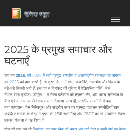
2025 के प्रमुख समाचार और
घटनाएँ
जब हम
2025
,
वर्ष 2025 में घटी प्रमुख राष्ट्रीय व अंतर्राष्ट्रीय घटनाओं का संग्रह
,
वर्ष 2025
की बात करते हैं, तो तुरंत दिमाग में खेल, राजनीति, तकनीक और फ़िल्म के
बड़े‑बड़े किस्से आते हैं. इस वर्ष ने क्रिकेट की दुनिया में ऐतिहासिक जीतें (जैसे
नेपाल‑वेस्ट इंडीज़), फ़ॉर्मूला‑1 में मैक्स वर्टस्पेन की तेज़तम लैप, और भारत‑श्रीलंका के
बीच एशिया कप का रोमांचक सामना दिखाया. साथ ही, भारतीय राजनीति में कई
बाय‑एलेक्शन (जैसे मिल्किपुर) और राष्ट्रीय स्तर पर प्रमुख गठबंधन रणनीतियाँ छाए,
जबकि तकनीक के क्षेत्र में गूगल की 25वीं सालगिरह और CBDT की AI‑संचालित टैक्स
एवेजेन योजना ने नई दिशा दी.
खेल की बात करें तो
क्रिकेट
,
एक ऐसा खेल जो भारत और कई देशों में राज़ी‑रौई का केंद्र