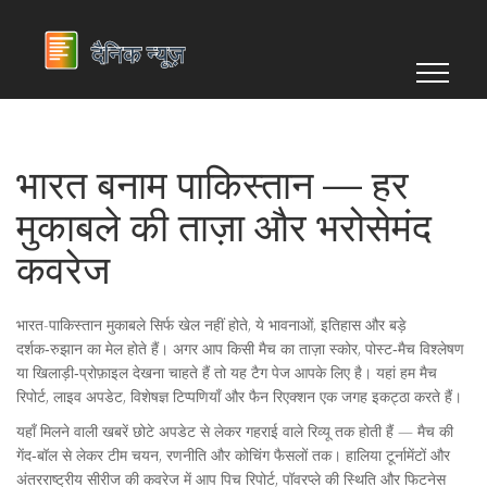
भारत बनाम पाकिस्तान — हर
मुकाबले की ताज़ा और भरोसेमंद
कवरेज
भारत-पाकिस्तान मुकाबले सिर्फ खेल नहीं होते, ये भावनाओं, इतिहास और बड़े
दर्शक‑रुझान का मेल होते हैं। अगर आप किसी मैच का ताज़ा स्कोर, पोस्ट‑मैच विश्लेषण
या खिलाड़ी‑प्रोफ़ाइल देखना चाहते हैं तो यह टैग पेज आपके लिए है। यहां हम मैच
रिपोर्ट, लाइव अपडेट, विशेषज्ञ टिप्पणियाँ और फैन रिएक्शन एक जगह इकट्ठा करते हैं।
यहाँ मिलने वाली खबरें छोटे अपडेट से लेकर गहराई वाले रिव्यू तक होती हैं — मैच की
गेंद‑बॉल से लेकर टीम चयन, रणनीति और कोचिंग फैसलों तक। हालिया टूर्नामेंटों और
अंतरराष्ट्रीय सीरीज की कवरेज में आप पिच रिपोर्ट, पॉवरप्ले की स्थिति और फिटनेस