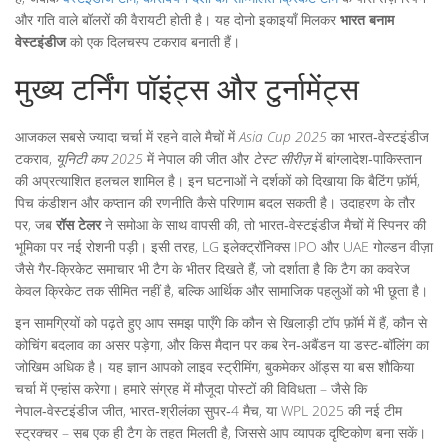
और गति वाले बॉलरों की वैरायटी होती है। यह दोनो इकाइयाँ मिलकर
भारत बनाम
वेस्टइंडीज
को एक दिलचस्प टकराव बनाती हैं।
मुख्य टर्निंग पॉइंट्स और टुर्नामेंट्स
आजकल सबसे ज्यादा चर्चा में रहने वाले मैचों में
Asia Cup 2025
का भारत‑वेस्टइंडीज
टकराव,
यूनिटी कप 2025
में नेपाल की जीत और
टेस्ट सीरीज़
में बांग्लादेश‑पाकिस्तान
की अप्रत्याशित हलचल शामिल है। इन घटनाओं ने दर्शकों को दिखाया कि बैटिंग फ़ॉर्म,
पिच कंडीशन और कप्तान की रणनीति कैसे परिणाम बदल सकती है। उदाहरण के तौर
पर, जब
रॉस टेलर
ने समोआ के साथ वापसी की, तो भारत‑वेस्टइंडीज मैचों में स्पिनर की
भूमिका पर नई रोशनी पड़ी। इसी तरह, LG इलेक्ट्रॉनिक्स IPO और UAE गोल्डन वीज़ा
जैसे गैर‑क्रिकेट समाचार भी टैग के भीतर दिखते हैं, जो दर्शाता है कि टैग का कवरेज
केवल क्रिकेट तक सीमित नहीं है, बल्कि आर्थिक और सामाजिक पहलुओं को भी छूता है।
इन सामग्रियों को पढ़ते हुए आप समझ पाएँगे कि कौन से खिलाड़ी टॉप फ़ॉर्म में हैं, कौन से
कोचिंग बदलाव का असर पड़ेगा, और किस मैदान पर कब रेन‑अबैंडन या डस्ट‑बॉलिंग का
जोखिम अधिक है। यह ज्ञान आपको लाइव स्ट्रीमिंग, बुकमेकर ऑड्स या बस शौकिया
चर्चा में एन्हांस करेगा। हमारे संग्रह में मौजूदा पोस्टों की विविधता – जैसे कि
नेपाल‑वेस्टइंडीज जीत, भारत‑श्रीलंका सुपर‑4 मैच, या WPL 2025 की नई टीम
स्ट्रक्चर – सब एक ही टैग के तहत मिलती है, जिससे आप व्यापक दृष्टिकोण बना सकें।