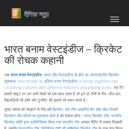
भारत बनाम वेस्टइंडीज – क्रिकेट
की रोचक कहानी
जब
भारत बनाम वेस्टइंडीज
,
भारत और वेस्टइंडीज के बीच का अंतरराष्ट्रीय क्रिकेट
मुकाबला
. Also known as
इंडिया बनाम वेस्टइंडीज
, it brings together two
cricketing cultures with different histories and playing styles.
यह टैग
हमारी साइट पर उन सभी लेखों को एक साथ लाता है जो इन दो टीमों के मैच, जीत‑हार,
खिलाड़ियों की फ़ॉर्म और टुर्नामेंट की ख़बरों को कवर करते हैं।
मुख्य संबंधों को समझने के लिए हमें
क्रिकेट
,
एक टीम‑आधारित बैट‑बॉल खेल जिसमें
बैट्समन और बॉलर्स का मुकाबला होता है
को देखना होगा।
भारत क्रिकेट टीम
,
भारतीय
क्रिकेट बॉडी द्वारा प्रतिनिधित्व किया गया राष्ट्रीय टीम
अक्सर बैटिंग में ताकत दिखाती
है, जबकि
वेस्टइंडीज टीम
,
कैरिबियन देशों की सम्मिलित क्रिकेट टीम
के पास तेज़ स्पिन