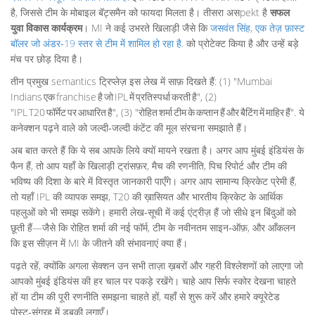
है, जिससे टीम के मोबाइल बॅट्समैन को फायदा मिलता है। तीसरा असpekt है
सफल
युवा विकास कार्यक्रम
। MI ने कई उभरते खिलाड़ी जैसे कि
जसवंत सिंह
,
एक तेज़ फ़ास्ट
बॉलर जो अंडर‑19 स्तर से टीम में शामिल हो रहा है
.
को प्रोटेक्ट किया है और उन्हें बड़े
मंच पर छोड़ दिया है।
तीन प्रमुख semantics ट्रिप्लेज़ इस लेख में साफ़ दिखते हैं: (1) "Mumbai
Indians एक franchise है जो IPL में प्रतिस्पर्धा करती है", (2)
"IPL T20 फॉर्मेट पर आधारित है", (3) "रोहित शर्मा टीम के कप्तान हैं और बैटिंग में माहिर हैं". ये
कनेक्शन पढ़ने वाले को जल्दी‑जल्दी कंटेंट की मूल संरचना समझाते हैं।
अब बात करते हैं कि ये सब आपके लिये क्यों मायने रखता है। अगर आप मुंबई इंडियंस के
फैन हैं, तो आप यहाँ के खिलाड़ी ट्रांसफ़र, मैच की रणनीति, पिच रिपोर्ट और टीम की
भविष्य की दिशा के बारे में विस्तृत जानकारी पाएँगे। अगर आप सामान्य क्रिकेट प्रेमी हैं,
तो यहाँ IPL की व्यापक समझ, T20 की ख़ासियत और भारतीय क्रिकेट के आर्थिक
पहलुओं को भी समझ सकेंगे। हमारी लेख‑सूची में कई एंट्रीज़ हैं जो सीधे इन बिंदुओं को
छूती हैं—जैसे कि रोहित शर्मा की नई फॉर्म, टीम के नवीनतम साइन‑ऑफ़, और आँकलन
कि इस सीज़न में MI के जीतने की संभावनाएं क्या हैं।
पढ़ते रहें, क्योंकि अगला सेक्शन उन सभी ताज़ा ख़बरों और गहरी विश्लेशणों को लाएगा जो
आपको मुंबई इंडियंस की हर चाल पर पकड़े रखेंगे। चाहे आप सिर्फ स्कोर देखना चाहते
हों या टीम की पूरी रणनीति समझना चाहते हों, यहाँ से शुरू करें और हमारे क्यूरेटेड
पोस्ट‑संग्रह में डुबकी लगाएँ।