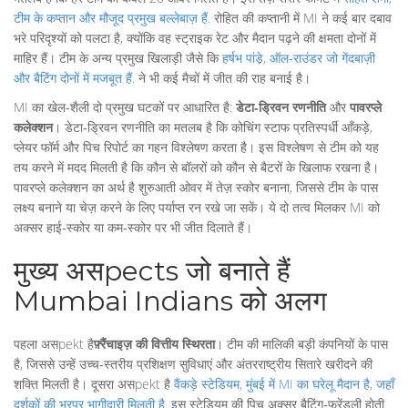
टीम के कप्तान और मौजूद प्रमुख बल्लेबाज़ हैं
.
रोहित की कप्तानी में MI ने कई बार दबाव
भरे परिदृश्यों को पलटा है, क्योंकि वह स्ट्राइक रेट और मैदान पढ़ने की क्षमता दोनों में
माहिर हैं। टीम के अन्य प्रमुख खिलाड़ी जैसे कि
हर्षभ पांडे़
,
ऑल‑राउंडर जो गेंदबाज़ी
और बैटिंग दोनों में मजबूत हैं
.
ने भी कई मैचों में जीत की राह बनाई है।
MI का खेल‑शैली दो प्रमुख घटकों पर आधारित है:
डेटा‑ड्रिवन रणनीति
और
पावरप्ले
कलेक्शन
। डेटा‑ड्रिवन रणनीति का मतलब है कि कोचिंग स्टाफ प्रतिस्पर्धी आँकड़े,
प्लेयर फॉर्म और पिच रिपोर्ट का गहन विश्लेषण करता है। इस विश्लेषण से टीम को यह
तय करने में मदद मिलती है कि कौन से बॉलरों को कौन से बैटरों के खिलाफ रखना है।
पावरप्ले कलेक्शन का अर्थ है शुरुआती ओवर में तेज़ स्कोर बनाना, जिससे टीम के पास
लक्ष्य बनाने या चेज़ करने के लिए पर्याप्त रन रखे जा सकें। ये दो तत्व मिलकर MI को
अक्सर हाई‑स्कोर या कम‑स्कोर पर भी जीत दिलाते हैं।
मुख्य असpects जो बनाते हैं
Mumbai Indians को अलग
पहला असpekt है
फ़्रैंचाइज़ की वित्तीय स्थिरता
। टीम की मालिकी बड़ी कंपनियों के पास
है, जिससे उन्हें उच्च‑स्तरीय प्रशिक्षण सुविधाएं और अंतरराष्ट्रीय सितारे खरीदने की
शक्ति मिलती है। दूसरा असpekt है
वैंकड़े स्टेडियम
,
मुंबई में MI का घरेलू मैदान है, जहाँ
दर्शकों की भरपूर भागीदारी मिलती है
.
इस स्टेडियम की पिच अक्सर बैटिंग‑फ्रेंडली होती