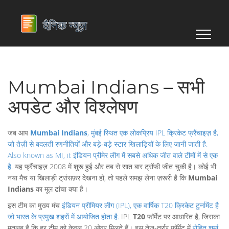
Mumbai Indians – सभी
अपडेट और विश्लेषण
जब आप
Mumbai Indians
,
मुंबई स्थित एक लोकप्रिय IPL क्रिकेट फ्रैंचाइज़ है,
जो तेज़ी से बदलती रणनीतियों और बड़े‑बड़े स्टार खिलाड़ियों के लिए जानी जाती है
.
Also known as
MI
, it
इंडियन प्रीमेर लीग में सबसे अधिक जीत वाले टीमों में से एक
है
.
यह फ्रैंचाइज़ 2008 में शुरू हुई और तब से सात बार ट्रॉफी जीत चुकी है। कोई भी
नया मैच या खिलाड़ी ट्रांसफ़र देखना हो, तो पहले समझ लेना ज़रूरी है कि
Mumbai
Indians
का मूल ढांचा क्या है।
इस टीम का मुख्य मंच
इंडियन प्रीमियर लीग (IPL)
,
एक वार्षिक T20 क्रिकेट टुर्नामेंट है
जो भारत के प्रमुख शहरों में आयोजित होता है
.
IPL
T20
फॉर्मेट पर आधारित है, जिसका
मतलब है कि हर टीम को केवल 20 ओवर मिलते हैं। इस तेज़‑तर्रार फॉर्मेट में
रोहित शर्मा
,