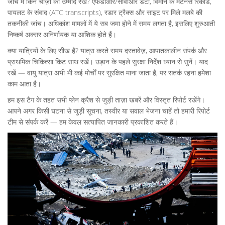
जांच में किन चीज़ों की उम्मीद रखें? एफडीआर/सीवीआर डेटा, विमान के मेंटेनेंस रिकॉर्ड,
पायलट के संवाद (ATC transcripts), रडार ट्रैक्स और साइट पर मिले मलबे की
तकनीकी जांच। अधिकांश मामलों में ये सब जमा होने में समय लगता है, इसलिए शुरुआती
निष्कर्ष अक्सर अनिर्णायक या आंशिक होते हैं।
क्या यात्रियों के लिए सीख है? यात्रा करते समय दस्तावेज़, आपातकालीन संपर्क और
प्राथमिक चिकित्सा किट साथ रखें। उड़ान के पहले सुरक्षा निर्देश ध्यान से सुनें। याद
रखें — वायु यात्रा अभी भी कई मोर्चों पर सुरक्षित माना जाता है, पर सतर्क रहना हमेशा
काम आता है।
हम इस टैग के तहत सभी प्लेन क्रैश से जुड़ी ताज़ा खबरें और विस्तृत रिपोर्ट रखेंगे।
आपने अगर किसी घटना से जुड़ी सूचना, तस्वीर या सवाल भेजना चाहें तो हमारी रिपोर्ट
टीम से संपर्क करें — हम केवल सत्यापित जानकारी प्रकाशित करते हैं।