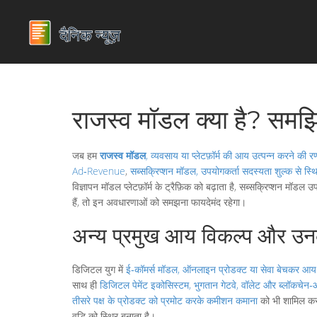
राजस्व मॉडल क्या है? सम
जब हम
राजस्व मॉडल
,
व्यवसाय या प्लेटफ़ॉर्म की आय उत्पन्न करने की 
Ad‑Revenue
,
सब्सक्रिप्शन मॉडल
,
उपयोगकर्ता सदस्यता शुल्क से स्
विज्ञापन मॉडल प्लेटफ़ॉर्म के ट्रैफ़िक को बढ़ाता है, सब्सक्रिप्शन म
हैं, तो इन अवधारणाओं को समझना फायदेमंद रहेगा।
अन्य प्रमुख आय विकल्प और उ
डिजिटल युग में
ई‑कॉमर्स मॉडल
,
ऑनलाइन प्रोडक्ट या सेवा बेचकर आय 
साथ ही
डिजिटल पेमेंट इकोसिस्टम
,
भुगतान गेटवे, वॉलेट और ब्लॉकचेन
तीसरे पक्ष के प्रोडक्ट को प्रमोट करके कमीशन कमाना
को भी शामिल कर 
वृद्धि को स्थिर बनाता है।