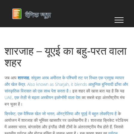
शारजाह – यूएई का बहु‑परत वाला
शहर
जब आप
शारजाह
,
संयुक्त अरब अमीरात के पश्चिमी तट पर स्थित एक प्रमुख व्यापार
और खेल केंद्र
. Also known as
Sharjah
, it blends आधुनिक बुनियादी ढाँचा और
सांस्कृतिक विरासत को एक साथ पेश करता है।
इस शहर की खास बात यह है कि यह
UAE
,
एक तेज़ी से बढ़ता अरबीयन इकोनॉमी वाला देश
का सबसे बड़ा अंतर्राष्ट्रीय मंच
बन चुका है।
क्रिकेट
,
एक वैश्विक खेल जो भारत, ऑस्ट्रेलिया और यूएई में बहुत लोकप्रिय है
के
आयोजन में शारजाह की भूमिका खासतौर पर उल्लेखनीय है। शारजाह क्रिकेट स्टेडियम
में अक्सर भारत, बांग्लादेश और इंग्लैंड जैसी टीमों के अंतरराष्ट्रीय मैच होते हैं, जिससे
स्थानीय पर्यटन और होटल बुकिंग में उछाल आता है। इस कारण शहर का
पर्यटन
,