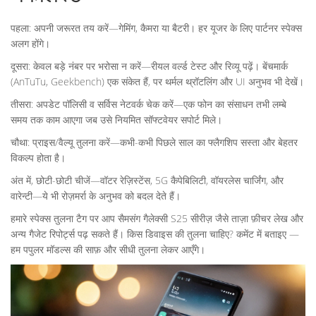
पहला: अपनी जरूरत तय करें—गेमिंग, कैमरा या बैटरी। हर यूजर के लिए पार्टनर स्पेक्स
अलग होंगे।
दूसरा: केवल बड़े नंबर पर भरोसा न करें—रीयल वर्ल्ड टेस्ट और रिव्यू पढ़ें। बेंचमार्क
(AnTuTu, Geekbench) एक संकेत हैं, पर थर्मल थ्रॉटलिंग और UI अनुभव भी देखें।
तीसरा: अपडेट पॉलिसी व सर्विस नेटवर्क चेक करें—एक फोन का संसाधन तभी लम्बे
समय तक काम आएगा जब उसे नियमित सॉफ्टवेयर सपोर्ट मिले।
चौथा: प्राइस/वैल्यू तुलना करें—कभी-कभी पिछले साल का फ्लैगशिप सस्ता और बेहतर
विकल्प होता है।
अंत में, छोटी-छोटी चीजें—वॉटर रेज़िस्टेंस, 5G कैपेबिलिटी, वॉयरलेस चार्जिंग, और
वारेन्टी—ये भी रोज़मर्रा के अनुभव को बदल देते हैं।
हमारे स्पेक्स तुलना टैग पर आप सैमसंग गैलेक्सी S25 सीरीज़ जैसे ताज़ा फ़ीचर लेख और
अन्य गैजेट रिपोर्ट्स पढ़ सकते हैं। किस डिवाइस की तुलना चाहिए? कमेंट में बताइए —
हम पपुलर मॉडल्स की साफ़ और सीधी तुलना लेकर आएँगे।