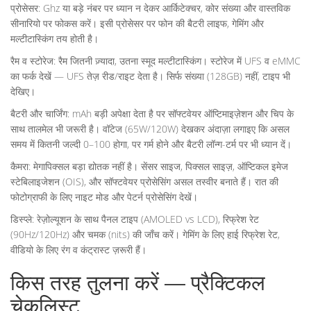
प्रोसेसर: Ghz या बड़े नंबर पर ध्यान न देकर आर्किटेक्चर, कोर संख्या और वास्तविक
सीनारियो पर फोकस करें। इसी प्रोसेसर पर फोन की बैटरी लाइफ, गेमिंग और
मल्टीटास्किंग तय होती है।
रैम व स्टोरेज: रैम जितनी ज़्यादा, उतना स्मूद मल्टीटास्किंग। स्टोरेज में UFS व eMMC
का फर्क देखें — UFS तेज़ रीड/राइट देता है। सिर्फ संख्या (128GB) नहीं, टाइप भी
देखिए।
बैटरी और चार्जिंग: mAh बड़ी अपेक्षा देता है पर सॉफ्टवेयर ऑप्टिमाइज़ेशन और चिप के
साथ तालमेल भी जरूरी है। वॉटेज (65W/120W) देखकर अंदाज़ा लगाइए कि असल
समय में कितनी जल्दी 0–100 होगा, पर गर्म होने और बैटरी लॉन्ग-टर्म पर भी ध्यान दें।
कैमरा: मेगापिक्सल बड़ा द्योतक नहीं है। सेंसर साइज, पिक्सल साइज़, ऑप्टिकल इमेज
स्टेबिलाइजेशन (OIS), और सॉफ्टवेयर प्रोसेसिंग असल तस्वीर बनाते हैं। रात की
फोटोग्राफी के लिए नाइट मोड और पेटर्न प्रोसेसिंग देखें।
डिस्प्ले: रेज़ोल्यूशन के साथ पैनल टाइप (AMOLED vs LCD), रिफ्रेश रेट
(90Hz/120Hz) और चमक (nits) की जाँच करें। गेमिंग के लिए हाई रिफ्रेश रेट,
वीडियो के लिए रंग व कंट्रास्ट ज़रूरी हैं।
किस तरह तुलना करें — प्रैक्टिकल
चेकलिस्ट