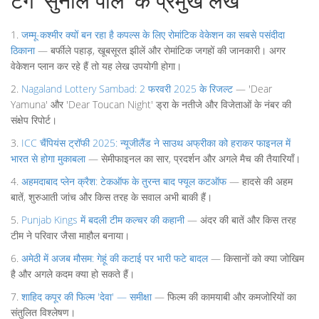
टैग 'सुनील पाल' के प्रमुख लेख
1.
जम्मू-कश्मीर क्यों बन रहा है कपल्स के लिए रोमांटिक वेकेशन का सबसे पसंदीदा
ठिकाना
— बर्फीले पहाड़, खूबसूरत झीलें और रोमांटिक जगहों की जानकारी। अगर
वेकेशन प्लान कर रहे हैं तो यह लेख उपयोगी होगा।
2.
Nagaland Lottery Sambad: 2 फरवरी 2025 के रिजल्ट
— 'Dear
Yamuna' और 'Dear Toucan Night' ड्रा के नतीजे और विजेताओं के नंबर की
संक्षेप रिपोर्ट।
3.
ICC चैंपियंस ट्रॉफी 2025: न्यूजीलैंड ने साउथ अफ्रीका को हराकर फाइनल में
भारत से होगा मुकाबला
— सेमीफाइनल का सार, प्रदर्शन और अगले मैच की तैयारियाँ।
4.
अहमदाबाद प्लेन क्रैश: टेकऑफ के तुरन्त बाद फ्यूल कटऑफ
— हादसे की अहम
बातें, शुरुआती जांच और किस तरह के सवाल अभी बाकी हैं।
5.
Punjab Kings में बदली टीम कल्चर की कहानी
— अंदर की बातें और किस तरह
टीम ने परिवार जैसा माहौल बनाया।
6.
अमेठी में अजब मौसम: गेहूं की कटाई पर भारी फटे बादल
— किसानों को क्या जोखिम
है और अगले कदम क्या हो सकते हैं।
7.
शाहिद कपूर की फिल्म 'देवा' — समीक्षा
— फिल्म की कामयाबी और कमजोरियों का
संतुलित विश्लेषण।