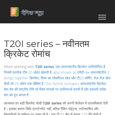
T20I series – नवीनतम
क्रिकेट रोमांच
When working with
T20I series
,
एक अंतरराष्ट्रीय क्रिकेट प्रतियोगिता है
जिसमें प्रत्येक टीम 20 ओवर खेलती है
. Also known as
ट्वेंटी‑२० अंतरराष्ट्रीय
, it
brings together
क्रिकेट
,
विश्व का लोकप्रिय खेल
और
टी20 फॉर्मेट
,
तेज़‑तेज़ खेल
शैली जो 20 ओवर तक सीमित है
. This format reshapes
अंतरराष्ट्रीय क्रिकेट
,
देश‑देश की राष्ट्रीय टीमें जो विश्व मानकों पर प्रतिस्पर्धा करती हैं
और बदलती दर्शक
मांग को पूरा करता है.
आजकल हर बड़ी क्रिकेट बोडी
T20I series
को अपनी कैलेंडर में प्राथमिकता देती
है। इसका कारण सिर्फ एंटरटेनमेंट नहीं, बल्कि रैंकिंग पॉइंट्स, स्पॉन्सरशिप और
खिलाड़ियों के करियर पर असर भी है। एक टी20I मैच में केवल 120 गेंदें होती हैं,