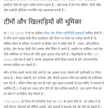
इसलिए टीमों को तुरंत स्कोर बनाना पड़ता है। यही वजह है कि तेज़ बॉलिंग, ऊँची सीमा
और लचीली फ़ील्डिंग रणनीति यहां आवश्यक बनती हैं।
टीमों और खिलाड़ियों की भूमिका
हर T20I series में दो या अधिक
टीम्स
,
देश‑विशेष प्रतिनिधि इकाइयाँ
शामिल होती हैं।
ये टीमें अपने सबसे फॉर्म‑फिट बल्लेबाज़ और स्पिन या पेसर पर भरोसा करती हैं जो
सीमित ओवर में अधिक रन बनाने या विकेट लेन में माहिर होते हैं। भारत, ऑस्ट्रेलिया,
इंग्लैंड, और नेपाल जैसी टीमें अक्सर शीर्ष रैंकिंग में रहती हैं, जबकि नए फॉर्मेशन वाले देश
जैसे अमेरिका या नेपाल की जीतें सुपर‑ड्रामा जोड़ देती हैं। खिलाड़ियों के लिए T20I
series एक मंच है जहाँ वे अपनी आक्रामक शैली दिखा सकते हैं और अंतरराष्ट्रीय
मान्यता हासिल कर सकते हैं।
कौन‑से मैच सबसे ज्यादा देखे जाते हैं, यह अक्सर स्टार प्लेयर्स की उपस्थिति पर निर्भर
करता है। विराट कोहली, बेन स्टोक्स, और जेफ्री ब्राउन जैसे नाम दर्शकों को रेडीटेबल
बना देते हैं। लेकिन सिर्फ बड़े नाम ही नहीं, युवा ख़ास अभ्यासी भी इस फॉर्मेट में चमकते हैं
क्योंकि टी20 में कई बार अंडर‑डॉग टीमें भी जीत हासिल करती हैं। इस कारण फैंस को
हर खेल में अनपेक्षित मोड़ मिलते हैं।
T20I series के नियम भी पारंपरिक टेस्ट या ODI से अलग होते हैं। हर ओवर में दो
फ्री हिट्स, पॉवरप्ले की सीमित अवधि, और डडली में बदलाव मैच की गति को बढ़ाते हैं।