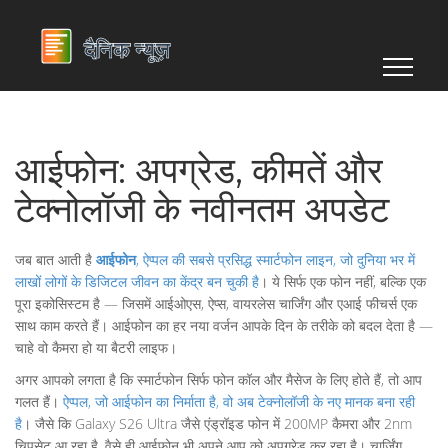
आईफोन: अपग्रेड, कीमतें और
टेक्नोलॉजी के नवीनतम अपडेट
जब बात आती है
आईफोन
,
ऐप्पल की सबसे प्रसिद्ध स्मार्टफोन लाइन, जो दुनिया भर में
लाखों लोगों के डिजिटल जीवन का केंद्र बन चुकी है
। ये सिर्फ एक फोन नहीं, बल्कि एक
पूरा इकोसिस्टम है — जिसमें आईओएस, ऐप्स, वायरलेस चार्जिंग और एआई फीचर्स एक
साथ काम करते हैं। आईफोन का हर नया वर्जन आपके दिन के तरीके को बदल देता है —
चाहे वो कैमरा हो या बैटरी लाइफ।
अगर आपको लगता है कि स्मार्टफोन सिर्फ फोन कॉल और मैसेज के लिए होते हैं, तो आप
गलत हैं।
ऐप्पल
,
जो आईफोन का निर्माता है, वो अब टेक्नोलॉजी के नए मानक बना रही
है
। जैसे कि Galaxy S26 Ultra जैसे एंड्रॉइड फोन में 200MP कैमरा और 2nm
चिपसेट आ रहा है, वैसे ही आईफोन भी अपने आप को अपग्रेड कर रहा है। चार्जिंग