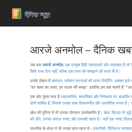
आरजे अनमोल – दैनिक खबरो
जब बात
आरजे अनमोल
,
एक प्रमुख हिंदी संवादकर्ता और पत्रकार हैं जो वि
सिर्फ तथ्य देना नहीं, बल्कि उस तथ्य को समझाने की कला भी है।
उनके लेखन में
समाचार
,
वर्तमान घटनाओं की ताजा रिपोर्टिंग
. अक्सर इसे
न
"हर खबर का असर, हर पाठक की समझ". इसलिए हम कह सकते हैं: *
एक और मुख्य तत्व है
पत्रकारिता
,
सत्यनिष्ठा और निष्पक्षता पर आधारित म
दोनों शामिल हैं, जिससे उनका काम विश्वसनीय और प्रासंगिक बनता है। पत
खेल की दुनिया में भी उनका योगदान उल्लेखनीय है।
खेल
,
क्रिड़ा से जु
की लीग, उनका अंदाज़ स्पष्ट और प्रभावी रहता है। यहाँ एक स्पष्ट त्र
तकनीक के क्षेत्र में भी उनका हाथ रहता है।
तकनीकी
,
डिजिटल नवाचार, 