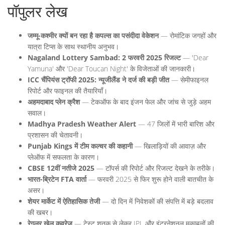
पॉपुलर लेख
जम्मू-कश्मीर क्यों बन रहा है कपल्स का पसंदीदा वेकेशन
— रोमांटिक जगहों और
यात्रा टिप्स के साथ स्थानीय अनुभव।
Nagaland Lottery Sambad: 2 फरवरी 2025 रिजल्ट
— 'Dear
Yamuna' और 'Dear Toucan Night' के विजेताओं की जानकारी।
ICC चैंपियंस ट्रॉफी 2025: न्यूजीलैंड ने दर्ज की बड़ी जीत
— सेमीफाइनल
रिपोर्ट और फाइनल की तैयारियाँ।
अहमदाबाद प्लेन क्रैश
— टेकऑफ के बाद इंजन फेल और जांच से जुड़े अहम
सवाल।
Madhya Pradesh Weather Alert
— 47 जिलों में भारी बारिश और
प्रशासन की चेतावनी।
Punjab Kings में टीम कल्चर की कहानी
— खिलाड़ियों की आवाज़ और
प्लेऑफ में सफलता के कारण।
CBSE 12वीं नतीजे 2025
— टॉपर्स की रिपोर्ट और रिजल्ट देखने के तरीके।
भारत-ब्रिटेन FTA वार्ता
— फरवरी 2025 से फिर शुरू होने वाली बातचीत के
असर।
शेयर मार्केट में ऐतिहासिक तेजी
— दो दिन में निवेशकों की संपत्ति में बड़े बदलाव
की खबर।
रेगुलर खेल कवरेज
— टेस्ट शतक से लेकर IPL और इंटरनेशनल मुकाबलों की