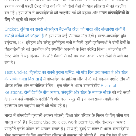
हराकर अपनी पहली टेस्ट जीत दर्ज की, जो दोनों देशों के खेल इतिहास में नई दहलीज
बन गई। इस जीत ने बांग्लादेशियों की राष्ट्रीय गर्व को बढ़ाया और
भारत बांग्लादेशियों के
लिए
भी खुशी की लहर भेजी।
Cricket
,
दुनिया का सबसे लोकप्रिय बैट‑बॉल खेल, जो भारत और बांग्लादेश दोनों में
करोड़ों दर्शकों को जोड़ता है
ने इस साल कई रोमांचक मोड़ देखे। भारत‑बांग्लादेश द्वीप
श्रृंखला, ICC इवेंट्स और घरेलू टूर्नामेंट्स सभी में मिली‑जुली प्रतिस्पर्धा ने दोनों देशों के
खिलाड़ियों को नई तकनीक और रणनीति अपनाने के लिए प्रेरित किया। बांग्लादेश की
टेस्ट जीत ने यह दिखाया कि छोटे मैदानों से बड़े मंच तक उनका सफर तेज़ी से आगे बढ़
रहा है।
Test Cricket
,
क्रिकेट का सबसे पुराना फॉर्मेट, जो पाँच दिन तक चलता है और खेल
की सच्ची क्षमता दिखाता है
में बांग्लादेश की हालिया जीत ने दो बड़े बदलाव दर्शाए: टीम की
धीरज शक्ति और रणनीतिक बैटिंग। इस जीत ने भारत‑बांग्लादेशीय
Bilateral
Relations
,
दोनों देशों के बीच व्यापार, संस्कृति और खेल के व्यापक संपर्क
को नई ऊर्जा
दी। अब कई व्यापारिक प्रतिनिधि और कला समूह भी इस सकारात्मक माहौल को
इस्तेमाल कर सहयोग बढ़ाने की सोच रहे हैं।
भारत में बांग्लादेशी प्रवासी अक्सर नौकरी, शिक्षा और परिवार के मिलन के लिए सीमा पार
यात्रा करते हैं। Recent visa policies, work permits, और दो‑तरफ़ा व्यापार
समझौते इनके जीवन को आसान बनाते हैं। साथ ही, दुबई या कतर में भारत‑बांग्लादेशीय
खेल प्रशंसकों के लिए आयोजित इवेंट्स भी समुदाय को जोड़ते हैं। इस टैग पेज में आप