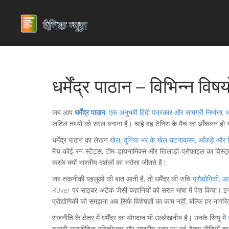
धर्मेंद्र पाठान – विभिन्न वि
जब आप
धर्मेंद्र पाठान
,
एक अनुभवी हिंदी पत्रकार और सामग्री निर्मात्ता
,
ध
जटिल तथ्यों को सरल बनाना है। चाहे वह टेनिस के मैच का आँकलन हो या स
धर्मेंद्र पाठान का लेखन
खेल
,
दुनिया भर के खेल घटनाक्रम, आँकड़े और ख
मैच‑कोई‑रन‑स्टैट्स, टीम‑डायनामिक्स और खिलाड़ी‑प्रोफ़ाइल का विस्तृत
करके क्यों भारतीय दर्शकों का भरोसा जीतते हैं।
जब तकनीकी पहलुओं की बात आती है, तो धर्मेंद्र की रुचि
प्रौद्योगिकी
,
आर
Rover पर साइबर‑अटैक जैसी कहानियों को सरल भाषा में पेश किया। इन 
प्रौद्योगिकी को समझना अब सिर्फ विशेषज्ञों का काम नहीं, बल्कि हर नागर
राजनीति के क्षेत्र में धर्मेंद्र का योगदान भी उल्लेखनीय है। उनके रिव्यू में
चुनावी राजनीतिक गतिशीलता और राष्ट्रीय स्तर पर नई टैक्स नीतियों का वि