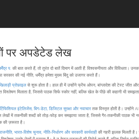
षयों पर अपडेटेड लेख
र्मेंद्र प.
की बात करते हैं, तो तुरंत दो बातें दिमाग में आती हैं: विश्वसनीयता और विविधता। उ
रकार की नई नीति, धर्मेंद्र हमेशा मुख्य बिंदु को उजागर करते हैं।
िलाड़ी प्रोफ़ाइल
से शुरू होता है। हाल ही में उन्होंने फ्रेंच ओपन, बांग्लादेश की टेस्ट जी
 विश्लेषण मिलाता है, जिससे पाठक सिर्फ स्कोर नहीं, बल्कि खेल के पीछे की कहानी भी समझता
्टिफिशियल इंटेलिजेंस, बिग‑डेटा, डिजिटल सुरक्षा और नवाचार
तक विस्तृत होती है। उन्होंने
लेखों में तकनीकी शब्दों को तोड़‑फोड़ कर समझाया जाता है, जिससे गैर‑तकनीकी पाठक भी नव
िक की ज़रूरत है।
राजनीति
,
भारत‑विशेष चुनाव, नीति‑निर्धारण और सरकारी कार्यवाही
की गहरी झलक मिलती है। उ
श्लेषण उनके लेखों में प्रमुख है। वे न केवल घटनाओं की रिपोर्ट करते हैं, बल्कि निर्णय प्रक्र