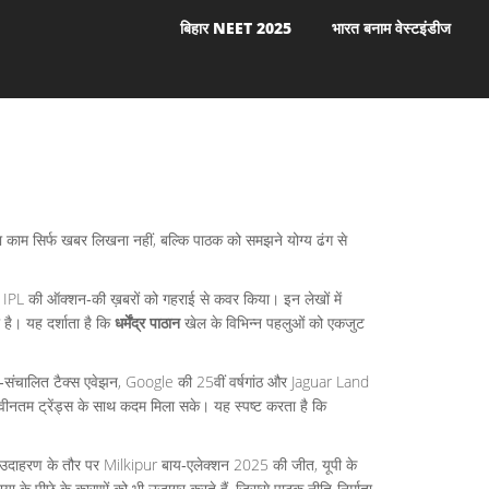
बिहार NEET 2025
भारत बनाम वेस्टइंडीज
नका काम सिर्फ खबर लिखना नहीं, बल्कि पाठक को समझने योग्य ढंग से
त और IPL की ऑक्शन‑की ख़बरों को गहराई से कवर किया। इन लेखों में
 है। यह दर्शाता है कि
धर्मेंद्र पाठान
खेल के विभिन्न पहलुओं को एकजुट
 AI‑संचालित टैक्स एवेझन, Google की 25वीं वर्षगांठ और Jaguar Land
ीनतम ट्रेंड्स के साथ कदम मिला सके। यह स्पष्ट करता है कि
दाहरण के तौर पर Milkipur बाय‑एलेक्शन 2025 की जीत, यूपी के
िया के पीछे के कारणों को भी उजागर करते हैं, जिससे पाठक नीति‑निर्माता