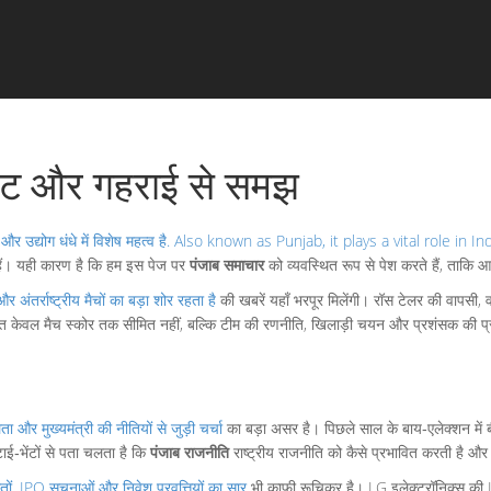
डेट और गहराई से समझ
र उद्योग धंधे में विशेष महत्व है
. Also known as
Punjab
, it plays a vital role in
ी हैं। यही कारण है कि हम इस पेज पर
पंजाब समाचार
को व्यवस्थित रूप से पेश करते हैं, ताकि 
अंतर्राष्ट्रीय मैचों का बड़ा शोर रहता है
की खबरें यहाँ भरपूर मिलेंगी। रॉस टेलर की वापसी, 
त केवल मैच स्कोर तक सीमित नहीं, बल्कि टीम की रणनीति, खिलाड़ी चयन और प्रशंसक की प्र
ता और मुख्यमंत्री की नीतियों से जुड़ी चर्चा
का बड़ा असर है। पिछले साल के बाय‑एलेक्शन में बीज
ाई‑भेंटों से पता चलता है कि
पंजाब राजनीति
राष्ट्रीय राजनीति को कैसे प्रभावित करती है और कि
मतों, IPO सूचनाओं और निवेश प्रवृत्तियों का सार
भी काफी रूचिकर है। LG इलेक्ट्रॉनिक्स की IP