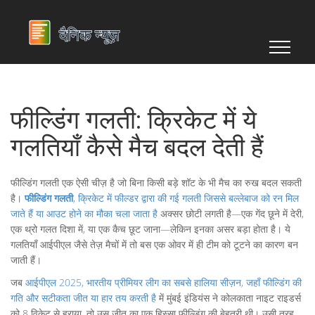
फील्डिंग गलती: क्रिकेट में ये
गलतियाँ कैसे मैच बदल देती हैं
फील्डिंग गलती एक ऐसी चीज़ है जो बिना किसी बड़े शॉट के भी मैच का रुख बदल सकती
है।
फील्डिंग गलती
,
क्रिकेट में फील्डर द्वारा की गई गलती जिससे बल्लेबाज को रन मिल
जाते हैं या आउट होने का मौका चला जाता है
अक्सर छोटी लगती है—एक गेंद छूने में देरी,
एक थ्रो गलत दिशा में, या एक कैच छूट जाना—लेकिन इनका असर बड़ा होता है। ये
गलतियाँ आईपीएल जैसे तेज़ मैचों में तो बस एक ओवर में ही टीम को टूटने का कारण बन
जाती हैं।
जब
आईपीएल 2025
,
भारतीय प्रीमियर लीग का सबसे हालिया सीज़न, जहाँ फील्डिंग की
गति और सटीकता जीत या हार तय करती है
में मुंबई इंडियंस ने कोलकाता नाइट राइडर्स
को 8 विकेट से हराया, तो उस जीत का एक हिस्सा फील्डिंग की बेहतरी थी। उसी तरह,