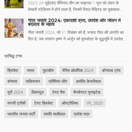
2023-24 यूईएफए चैंपियंस लीग का फाइनल 1 जून को लंदन के
में CAB के अध्यक्ष स्नेहाशीष गांगुली ने पुष्टि की है।
वेम्बली स्टेडियम में होने वाला है, जिसमें रियल मैड्रिड का मुकाबला
बोरूसिया डॉर्टमुंड से होगा। यह मुकाबला कई महत्वपूर्ण खिलाड़ी
गीता जयंती 2024: एकादशी व्रत, उपदेश और जीवन में
मुकाबलों से भरा होगा, जिसमें विनिसियस जूनियर, जुड बेल्लिंघम, और
बदलाव के महत्व
निकलास फुलकृग मुख्य भूमिका निभाएंगे।
गीता जयंती 2024, जो 11 दिसंबर को है, भगवद गीता की उत्पत्ति का
दिन है, जब भगवान कृष्ण ने अर्जुन को कुरुक्षेत्र के युद्धभूमि में उपदेश
दिया था। इस दिन को मोक्षदा एकादशी के साथ मनाना खास महत्व
रखता है। इसमें गीता का पाठ, विशेष पूजा, भजन और संगीत शामिल हैं,
प्रसिद्ध टग्स
जो श्रद्धालुओं के लिए नई ऊर्जा और साहस का संचार करते हैं।
क्रिकेट
भारत
फुटबॉल
पेरिस ओलंपिक 2024
डोनाल्ड ट्रंप
संन्यास
पाकिस्तान
प्रीमियर लीग
अरविंद केजरीवाल
यूरो 2024
लिवरपूल
टेस्ट मैच
मैनचेस्टर यूनाइटेड
रणजी ट्रॉफी
टेस्ट क्रिकेट
ऑस्ट्रेलिया
IPL 2025
भारतीय जनता पार्टी
स्वाति मालीवाल
प्रवेश पत्र