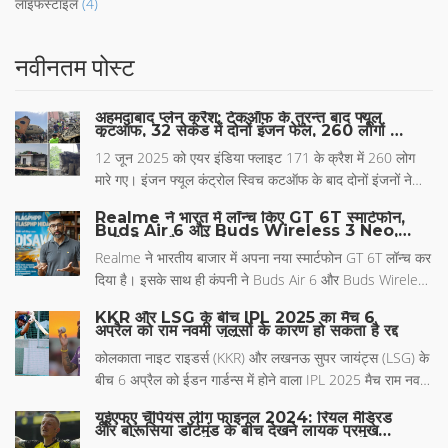
लाइफस्टाइल
(4)
नवीनतम पोस्ट
अहमदाबाद प्लेन क्रैश: टेकऑफ के तुरन्त बाद फ्यूल
कटऑफ, 32 सेकंड में दोनों इंजन फेल, 260 लोगों की
मौत
12 जून 2025 को एयर इंडिया फ्लाइट 171 के क्रैश में 260 लोग
मारे गए। इंजन फ्यूल कंट्रोल स्विच कटऑफ के बाद दोनों इंजनों ने
काम बंद कर दिया। एक ब्रिटिश नागरिक जीवित बचा। जांच में कई
Realme ने भारत में लॉन्च किए GT 6T स्मार्टफोन,
सवाल बाकी हैं, फ्यूल स्विच कटऑफ की असली वजह रहस्य में।
Buds Air 6 और Buds Wireless 3 Neo,
जानें कीमत और खूबियां
Realme ने भारतीय बाजार में अपना नया स्मार्टफोन GT 6T लॉन्च कर
दिया है। इसके साथ ही कंपनी ने Buds Air 6 और Buds Wireless
3 Neo को भी पेश किया है। Realme GT 6T में 6.78 इंच की
KKR और LSG के बीच IPL 2025 का मैच 6
AMOLED डिस्प्ले, 5,500mAh बैटरी और 120W फास्ट चार्जिंग के
अप्रैल को राम नवमी जुलूसों के कारण हो सकता है रद्द
साथ आता है।
कोलकाता नाइट राइडर्स (KKR) और लखनऊ सुपर जायंट्स (LSG) के
बीच 6 अप्रैल को ईडन गार्डन्स में होने वाला IPL 2025 मैच राम नवमी
के जुलूसों के कारण रद्द हो सकता है। राम नवमी पर राज्यभर में
यूईएफए चैंपियंस लीग फाइनल 2024: रियल मैड्रिड
20,000 से अधिक जुलूसों के चलते पुलिस संसाधनों पर दबाव बढ़ेगा,
और बोरूसिया डॉर्टमुंड के बीच देखने लायक प्रमुख
मुकाबले
जिससे 65,000 दर्शकों की भीड़ को संभालना संभव नहीं होगा। इस बारे