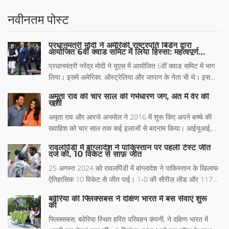
नवीनतम पोस्ट
प्रधानमंत्री मोदी ने अमेरिकी राष्ट्रपति बिडेन द्वारा
आयोजित 6वीं क्वाड समिट में लिया हिस्सा: महत्वपूर्ण
घटनाक्रम
प्रधानमंत्री नरेंद्र मोदी ने यूएस में आयोजित 6वीं क्वाड समिट में भाग
लिया। इसमें अमेरिका, ऑस्ट्रेलिया और जापान के नेता भी थे। इस
शिखर सम्मेलन में यूक्रेन की स्थिति, समुद्री सुरक्षा, जलवायु परिवर्तन
अमृता राव की चार साल की गर्भधारण जंग, अंत में वेर की
और आर्थिक विकास सहित महत्वपूर्ण वैश्विक मुद्दों पर चर्चा की गई।
खुशी
प्रमुख ध्यान इंडो-पैसिफिक क्षेत्र में सहयोग बढ़ाने पर रहा।
अमृता राव और आरजे अनमोल ने 2016 में शुरू किए अपने बच्चे की
ख्वाहिश को चार साल तक कई इलाजों से बदनाम किया। आईयूआई,
आईवीएफ, सरोगेसी और आयुर्वेद तक सब आज़माया, लेकिन अंत में
रावलपिंडी में बांग्लादेश ने पाकिस्तान पर पहली टेस्ट जीत
2020 में प्राकृतिक गर्भधारण से वेर का जन्म हुआ। उनके यूट्यूब चैनल
दर्ज की, 10 विकेट से साफ़ जीत
पर खुली बातों ने कई दंपत्तियों को आशा दी।
25 अगस्त 2024 को रावलपिंडी में बांग्लादेश ने पाकिस्तान के खिलाफ
ऐतिहासिक 10 विकेट से जीत पाई। 1‑0 की सीरीज़ लीड और 117
रन की पहली पारी की बढ़त उनके लिए अहम साबित हुई। मुषफिकुर
बवेरिया की फ्लिक्सबस ने दक्षिण भारत में बस सेवाएं शुरू
रहीम की शतक, मीहदी हसन का 77 और लिटन दास का 56 प्रमुख
की
योगदान रहे। पाकिस्तान की दूसरी पारी में गेंदबाजों ने उन्हें चौकन्ना कर
फ्लिक्सबस, बवेरिया स्थित हरित परिवहन कंपनी, ने दक्षिण भारत में
दिया, जिससे लक्ष्य छोटा हो गया। यह जीत बांग्लादेश के टेस्ट इतिहास