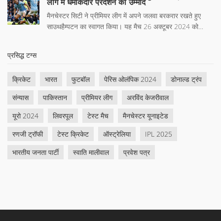
लीग में धमाकेदार प्रदर्शन की उम्मीद
साथ आता है।
मैनचेस्टर सिटी ने प्रीमियर लीग में अपने जलवा बरकरार रखते हुए
साउथहैम्पटन का स्वागत किया। यह मैच 26 अक्टूबर 2024 को
मैनचेस्टर के एतिहाद स्टेडियम में खेला गया। चैंपियंस ने 1-0 की
मामूली जीत हासिल की, लेकिन खेल के प्रति दर्शकों की उत्सुकता और
प्रसिद्ध टग्स
उत्तेजना चरम पर थी।
क्रिकेट
भारत
फुटबॉल
पेरिस ओलंपिक 2024
डोनाल्ड ट्रंप
संन्यास
पाकिस्तान
प्रीमियर लीग
अरविंद केजरीवाल
यूरो 2024
लिवरपूल
टेस्ट मैच
मैनचेस्टर यूनाइटेड
रणजी ट्रॉफी
टेस्ट क्रिकेट
ऑस्ट्रेलिया
IPL 2025
भारतीय जनता पार्टी
स्वाति मालीवाल
प्रवेश पत्र