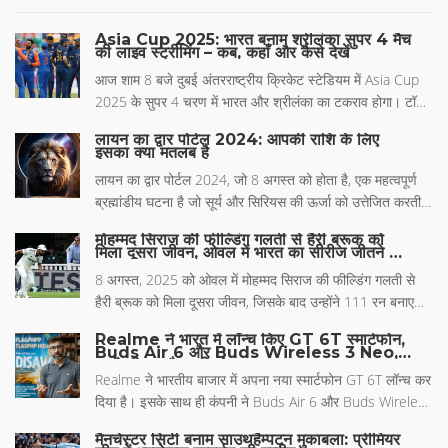
Asia Cup 2025: भारत बनाम श्रीलंका सुपर 4 मैच
की लाइव स्ट्रीमिंग – कब, कहाँ और कैसे देखें
आज शाम 8 बजे दुबई अंतरराष्ट्रीय क्रिकेट स्टेडियम में Asia Cup
2025 के सुपर 4 चरण में भारत और श्रीलंका का टकराव होगा। टॉस
7:30 PM IST पर होगा और मैच Sony Sports Network पर टीवी
लायन का द्वार पोर्टल 2024: आपकी राशि के लिए
और Sony LIV, FanCode, OTTplay ऐप्स पर स्ट्रीम किया जाएगा।
इसका क्या मतलब है
दोनों टीमों के पिछले प्रदर्शन और संभावित खिलाड़ी चयन के बारे में
लायन का द्वार पोर्टल 2024, जो 8 अगस्त को होता है, एक महत्वपूर्ण
विस्तृत जानकारी इस लेख में दी गई है।
ब्रह्मांडीय घटना है जो सूर्य और सिरियस की ऊर्जा को उत्तेजित करती
है, विशेष रूप से नंबर 888 की उपस्थिति और सोलर साइकिल 25 के
मोहम्मद सिराज की फील्डिंग गलती से हैरी ब्रूक को
मध्य बिंदु के कारण। यह संरेखण प्रत्येक राशि चिह्न के जीवन के
मिला दूसरा जीवन, ओवल में भारत का सीरीज जीतने का
सपना टूटा
विभिन्न पहलुओं को बढ़ावा देने के लिए माना जाता है।
8 अगस्त, 2025 को ओवल में मोहम्मद सिराज की फील्डिंग गलती से
हैरी ब्रूक को मिला दूसरा जीवन, जिसके बाद उन्होंने 111 रन बनाए
और इंग्लैंड को 374 का पीछा करने का रास्ता खोल दिया।
Realme ने भारत में लॉन्च किए GT 6T स्मार्टफोन,
Buds Air 6 और Buds Wireless 3 Neo,
जानें कीमत और खूबियां
Realme ने भारतीय बाजार में अपना नया स्मार्टफोन GT 6T लॉन्च कर
दिया है। इसके साथ ही कंपनी ने Buds Air 6 और Buds Wireless
3 Neo को भी पेश किया है। Realme GT 6T में 6.78 इंच की
मैनचेस्टर सिटी बनाम साउथहैम्पटन मुकाबला: प्रीमियर
AMOLED डिस्प्ले, 5,500mAh बैटरी और 120W फास्ट चार्जिंग के