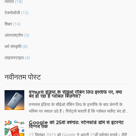
व्यापार
(18)
टेक्नोलॉजी
(15)
शिक्षा
(14)
अंतरराष्ट्रीय
(9)
धर्म संस्कृति
(8)
लाइफस्टाइल
(4)
नवीनतम पोस्ट
वनพลस इंडिया के सीईओ रॉबिन लिउ इस्तीफे पर, क्या
बंद हो रहा है ग्लोबल बिज़नेस?
वनप्लस इंडिया के सीईओ रॉबिन लिउ के इस्तीफे के बाद कंपनी के
भविष्य पर सवाल उठे हैं। रिपोर्ट्स बताती हैं कि ग्लोबल मार्केट बंद हो
सकते हैं और फोकस चीन/भारत पर आएगा।
Google की 25वीं वर्षगांठ: स्टैनफोर्ड डॉर्म से इंटरनेट
दिग्गज तक
27 सितंबर 2023 को Google ने अपनी 25वीं वर्षगांठ मनाई। लैरी