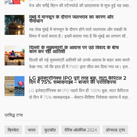
पेज और सर्गेई ब्रिन की स्टैनफोर्ड की छात्रावास से शुरू हुई यह कहानी
अब हर रोज़ 8.5 बिलियन खोजों और $282 बिलियन आय तक पहुँच
मुंबई में मानसून के दौरान जलभराव का कारण और
गई है। खोज से लेकर Maps, YouTube और AI तक, कंपनी ने हर
समाधान
मोड़ पर नवाचार किया है।
यह लेख मुंबई में मानसून के दौरान होने वाले जलभराव और तबाही के
विषय में चर्चा करता है। इसमें बताया गया है कि मुंबई का लगभग सौ
साल पुराना ड्रेनेज सिस्टम भारी बारिश को संभालने में असमर्थ है,
दिल्ली के मुख्यमंत्री के आवास पर उठे विवाद के बीच
जिससे जलभराव की समस्या उत्पन्न होती है। शहर की तेजी से हो रही
काम कर रहीं आतिशी
अर्बनाइजेशन, कंस्ट्रक्शन तथा खराब कचरा प्रबंधन भी इस समस्या
दिल्ली की नई मुख्यमंत्री आतिशी को उनके आवास के बाहर काम करते
को बढ़ाते हैं।
देखा गया, जो कि हाल ही में PWD द्वारा सील कर दिया गया था। इस
विवाद में सरकार और विपक्ष के बीच उठी तकरार का मुख्य कारण क्या
LG इलेक्ट्रॉनिक्स IPO पूरी तरह बुक, ताटा कैपिटल 2
है? कई राजनीतिक आरोप-प्रत्यारोप के बीच यह जानकारी महत्वपूर्ण है
दिन में 75% सब्सक्राइब – बाजार की प्रतिक्रिया
कि क्या सीएम आतिशी को उचित रूप से निवास सौंपा गया था या नहीं।
LG इलेक्ट्रॉनिक्स का IPO पहले दिन ही 100% बुक, ताटा कैपिटल
जानिए कैसे इस घटना ने दिल्ली की राजनीति में उथल-पुथल मचा दी है।
दो दिन में 75% सब्सक्राइब—सेक्टर‑विशिष्ट निवेशक भावना में बड़ा
अंतर।
प्रसिद्ध टग्स
क्रिकेट
भारत
फुटबॉल
पेरिस ओलंपिक 2024
डोनाल्ड ट्रंप