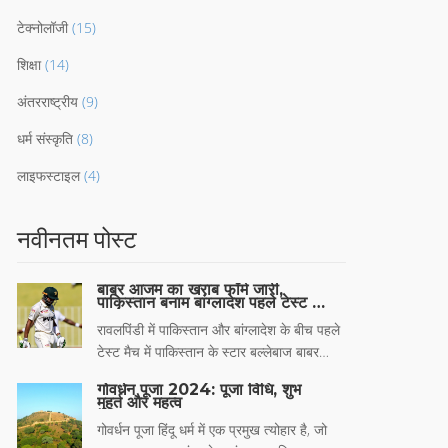
टेक्नोलॉजी
(15)
शिक्षा
(14)
अंतरराष्ट्रीय
(9)
धर्म संस्कृति
(8)
लाइफस्टाइल
(4)
नवीनतम पोस्ट
बाबर आजम का खराब फॉर्म जारी,
पाकिस्तान बनाम बांग्लादेश पहले टेस्ट में
8वां डक
रावलपिंडी में पाकिस्तान और बांग्लादेश के बीच पहले
टेस्ट मैच में पाकिस्तान के स्टार बल्लेबाज बाबर
आजम ने निराशाजनक शुरुआत की। पहले दिन बिना
गोवर्धन पूजा 2024: पूजा विधि, शुभ
रन बनाए आउट होने पर उनका यह आठवां टेस्ट डक
मुहूर्त और महत्व
था। मैच की शुरुआत गीले मैदान के कारण देरी से
गोवर्धन पूजा हिंदू धर्म में एक प्रमुख त्योहार है, जो
हुई, जिससे पहले सत्र में 230 मिनट का खेल कम