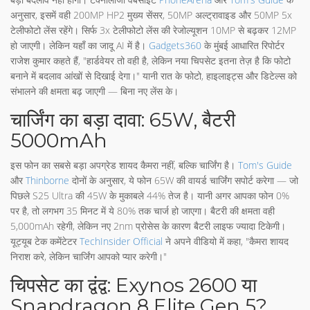
अनुसार, इसमें वही 200MP HP2 मुख्य सेंसर, 50MP अल्ट्रावाइड और 50MP 5x
टेलीफोटो लेंस रहेंगे। सिर्फ 3x टेलीफोटो लेंस की रेजोल्यूशन 10MP से बढ़कर 12MP
हो जाएगी। लेकिन यहाँ का जादू AI में है।
Gadgets360
के मुंबई आधारित रिपोर्टर
राजेश कुमार कहते हैं, "हार्डवेयर तो वही है, लेकिन नया चिपसेट इतना तेज़ है कि फोटो
बनाने में बदलाव आंखों से दिखाई देगा।" यानी रात के फोटो, हाइलाइट्स और डिटेल्स को
संभालने की क्षमता बढ़ जाएगी — बिना नए लेंस के।
चार्जिंग का बड़ा दावा: 65W, बैटरी
5000mAh
इस फोन का सबसे बड़ा अपग्रेड शायद कैमरा नहीं, बल्कि चार्जिंग है।
Tom's Guide
और
Thinborne
दोनों के अनुसार, ये फोन 65W की वायर्ड चार्जिंग सपोर्ट करेगा — जो
पिछले S25 Ultra की 45W के मुकाबले 44% तेज है। यानी अगर आपका फोन 0%
पर है, तो लगभग 35 मिनट में ये 80% तक चार्ज हो जाएगा। बैटरी की क्षमता वही
5,000mAh रहेगी, लेकिन नए 2nm प्रोसेस के कारण बैटरी लाइफ ज्यादा टिकेगी।
यूट्यूब टेक कमेंटेटर
TechInsider Official
ने अपने वीडियो में कहा, "कैमरा शायद
निराश करे, लेकिन चार्जिंग आपको प्यार करेगी।"
चिपसेट का द्वंद्व: Exynos 2600 या
Snapdragon 8 Elite Gen 5?