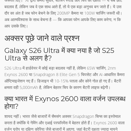
जरूरत दिए।" AI द्वारा कैमरा सुधार, चार्जिंग स्पीड और चिप की दक्षता — ये सब छोटे
बदलाव हैं, लेकिन जब वे एक साथ आते हैं, तो ये एक बड़ा अनुभव बन जाते हैं। ये उस
दौर का अंत है जब फोन बेचने के लिए 200MP कैमरा या 100W चार्जिंग जरूरी थी।
अब आत्मविश्वास के साथ बेचना है — कि आपका फोन आपके लिए काम करेगा, न कि
आप उसके लिए।
अक्सर पूछे जाने वाले प्रश्न
Galaxy S26 Ultra में क्या नया है जो S25
Ultra से अलग है?
S26 Ultra में हार्डवेयर में कोई बड़ा बदलाव नहीं है, लेकिन 65W चार्जिंग, 2nm
Exynos 2600 या Snapdragon 8 Elite Gen 5 चिपसेट और AI-आधारित कैमरा
ऑप्टिमाइजेशन नए हैं। डिजाइन भी 10-15% पतला और कोने गोल हो गए हैं। बैटरी
क्षमता वही 5,000mAh है, लेकिन बेहतर चिप के कारण बैटरी लाइफ बढ़ेगी।
क्या भारत में Exynos 2600 वाला वर्जन उपलब्ध
होगा?
शायद नहीं। भारत जैसे बाजारों में सैमसंग अक्सर Snapdragon चिप्स का इस्तेमाल
करता है क्योंकि ये गेमिंग और एआई परफॉरमेंस में बेहतर होते हैं। Exynos 2600 वाला
वर्जन यूरोप या दक्षिण कोरिया जैसे बाजारों में आएगा, जहां बैटरी दक्षता ज्यादा मायने