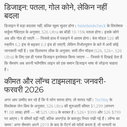
डिजाइन: पतला, गोल कोने, लेकिन नहीं
बदला
डिजाइन में बड़ा बदलाव नहीं, बल्कि सूक्ष्म सुधार होगा।
Notebookcheck
के विश्लेषक
मार्कुस गैब्रिएल के अनुसार, S26 Ultra का बॉडी 10-15% पतला होगा। इसके कोने
अब और गोल हो जाएंगे — जिससे हाथ में पकड़ने में आराम होगा। बेस मॉडल S26 की
स्क्रीन 6.2 इंच से बढ़कर 6.3 इंच हो जाएगी, लेकिन रिजोल्यूशन के बारे में अभी कोई
जानकारी नहीं है। एक दिलचस्प लीक के अनुसार, सभी तीन मॉडल (S26, S26+, S26
Ultra) के लिए एक ही ग्लास डिजाइन इस्तेमाल किया जाएगा — जिससे ये दिखाई देता है
कि सैमसंग अब अपनी फ्लैगशिप लाइन को एक समान डिजाइन भाषा से जोड़ना चाहता
है।
कीमत और लॉन्च टाइमलाइन: जनवरी-
फरवरी 2026
अगर आप उम्मीद कर रहे हैं कि ये फोन सस्ता होगा, तो शायद नहीं।
Techloy
के
विश्लेषक जेन किम के अनुसार, S26 Ultra की शुरुआती कीमत $1,299 (लगभग
₹1.08 लाख) होगी — जो S25 Ultra के बराबर है। S26+ $999 और S26 $799
पर आएगा। ये कीमतें बढ़ी नहीं, बल्कि अपग्रेड के बावजूद स्थिर रखी गई हैं। लॉन्च का
समय? अगर सैमसंग अपने 2019 के बाद के पैटर्न को फॉलो करता है, तो जनवरी या