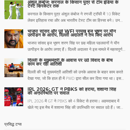
अंशुल कंबोज: करनाल के किसान पुत्र से टीम इंडिया के
टेस्ट क्रिकेटर तक
करनाल के किसान पुत्र अंशुल कंबोज ने रणजी ट्रॉफी में 10 विकेट
लेकर इतिहास रचा और अब भारतीय टेस्ट टीम का हिस्सा बने। उनकी
प्रेरक यात्रा की पूरी कहानी।
भाजपा सांसद और पूर्व WFI प्रमुख बृज भूषण पर यौन
उत्पीड़न के आरोप, दिल्ली अदालत ने तय किए आरोप
भाजपा सांसद बृज भूषण शरण सिंह पर छह महिला पहलवानों ने यौन
उत्पीड़न के आरोप लगाए हैं। दिल्ली अदालत ने इस मामले में महत्वपूर्ण
सामग्री होने की पुष्टि की है और सिंह व विनोद तोमर पर आरोप तय किए
दिल्ली के मुख्यमंत्री के आवास पर उठे विवाद के बीच
हैं। तोमार को एक पीड़िता से संबंधित आपराधिक धमकी के आरोप में
काम कर रहीं आतिशी
आरोपित किया गया है।
दिल्ली की नई मुख्यमंत्री आतिशी को उनके आवास के बाहर काम करते
देखा गया, जो कि हाल ही में PWD द्वारा सील कर दिया गया था। इस
विवाद में सरकार और विपक्ष के बीच उठी तकरार का मुख्य कारण क्या
IPL 2026: GT ने PBKS को हराया, शशान्त सिंह
है? कई राजनीतिक आरोप-प्रत्यारोप के बीच यह जानकारी महत्वपूर्ण है
की अनुपस्थिति पर सवाल
कि क्या सीएम आतिशी को उचित रूप से निवास सौंपा गया था या नहीं।
IPL 2026 में GT ने PBKS को 4 विकेट से हराया। अहमदाबाद में
जानिए कैसे इस घटना ने दिल्ली की राजनीति में उथल-पुथल मचा दी है।
खेले गए इस मैच में शशान्त सिंह की उपस्थिति पर सवाल उठे हैं। जानिए
विस्तृत स्कोर और भविष्य के शेड्यूल।
प्रसिद्ध टग्स